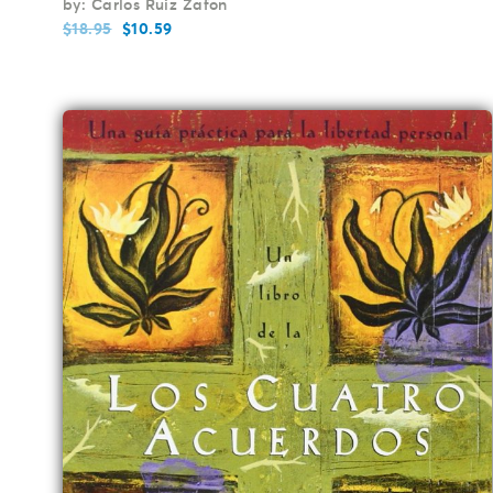
by: Carlos Ruiz Zafon
$
18.95
$
10.59