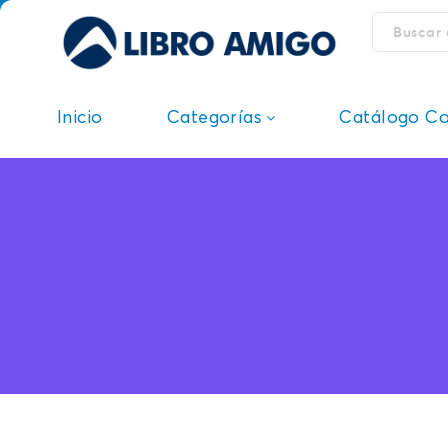
Inicio
Categorías
Catálogo C
Cuerpo, Mente Y
C
Espíritu
E
Estudio De Lengua
N
Extranjera
Autoayuda
F