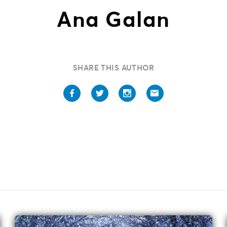
Autoayuda
icción
Ana Galan
studio De Lengua
xtranjera
uegos
SHARE THIS AUTHOR