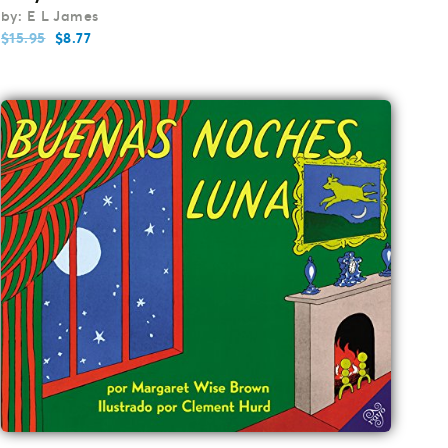
by: E L James
$
15.95
$
8.77