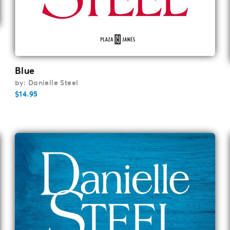
Blue
by: Danielle Steel
$
14.95