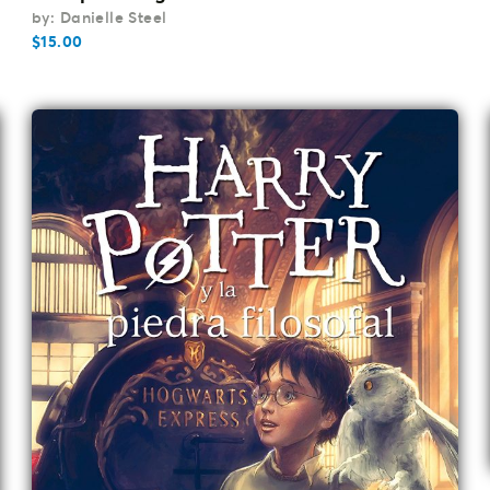
by: Danielle Steel
$
15.00