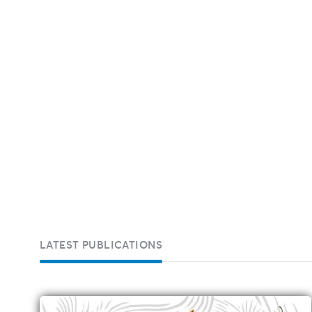
F
E
E
J
LATEST PUBLICATIONS