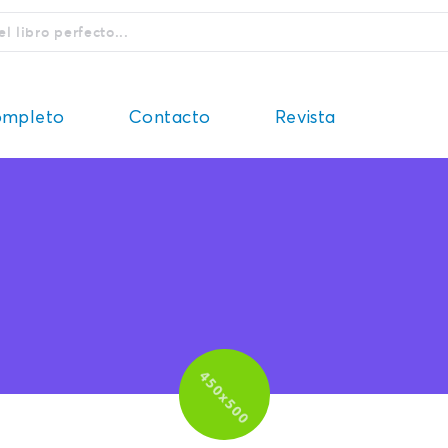
ompleto
Contacto
Revista
Salud Y Forma
uerpo, Mente Y
Física
spíritu
Ficción Juvenil
egocios Y
No-Ficción Juvenil
Economía
Religión
amilia Y Relaciones