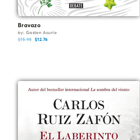
Bravazo
by: Gaston Acurio
$
15.95
$
12.76